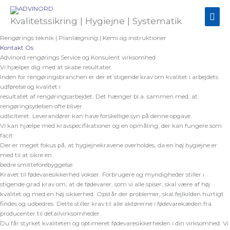
Gå
Hov
til
Kvalitetssikring | Hygiejne | Systematik
indholdet
Rengørings teknik | Planlægning | Kemi og instruktioner
Kontakt Os
Advinord rengørings Service og Konsulent virksomhed
Vi hjælper dig med at skabe resultater.
Inden for rengøringsbranchen er der et stigende krav om kvalitet i arbejdets
udførelse og kvalitet i
resultatet af rengøringsarbejdet. Det hænger bl.a. sammen med, at
rengøringsydelsen ofte bliver
udliciteret. Leverandører kan have forskellige syn på denne opgave.
Vi kan hjælpe med kravspecifikationer og en opmåling, der kan fungere som
facit.
Der er meget fokus på, at hygiejnekravene overholdes, da en høj hygiejne er
med til at sikre en
bedre smitteforebyggelse.
Kravet til fødevaresikkerhed vokser. Forbrugere og myndigheder stiller i
stigende grad krav om, at de fødevarer, som vi alle spiser, skal være af høj
kvalitet og med en høj sikkerhed. Opstår der problemer, skal fejlkilden hurtigt
findes og udbedres. Dette stiller krav til alle aktørerne i fødevarekæden fra
producenter til detailvirksomheder.
Du får styrket kvaliteten og optimeret fødevaresikkerheden i din virksomhed. Vi