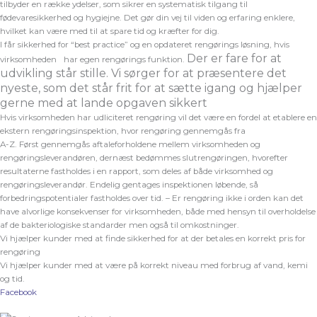
tilbyder en række ydelser, som sikrer en systematisk tilgang til
fødevaresikkerhed og hygiejne. Det gør din vej til viden og erfaring enklere,
hvilket kan være med til at spare tid og kræfter for dig.
I får sikkerhed for “best practice” og en opdateret rengørings løsning, hvis
Der er fare for at
virksomheden
har egen rengørings funktion.
udvikling står stille. Vi sørger for at præsentere det
nyeste, som det står frit for at sætte igang og hjælper
gerne med at lande opgaven sikkert
Hvis virksomheden har udliciteret rengøring vil det være en fordel at etablere en
ekstern rengøringsinspektion, hvor rengøring gennemgås fra
A-Z. Først gennemgås aftaleforholdene mellem virksomheden og
rengøringsleverandøren, dernæst bedømmes slutrengøringen, hvorefter
resultaterne fastholdes i en rapport, som deles af både virksomhed og
rengøringsleverandør. Endelig gentages inspektionen løbende, så
forbedringspotentialer fastholdes over tid. – Er rengøring ikke i orden kan det
have alvorlige konsekvenser for virksomheden, både med hensyn til overholdelse
af de bakteriologiske standarder men også til omkostninger.
Vi hjælper kunder med at finde sikkerhed for at der betales en korrekt pris for
rengøring
Vi hjælper kunder med at være på korrekt niveau med forbrug af vand, kemi
og tid.
Facebook